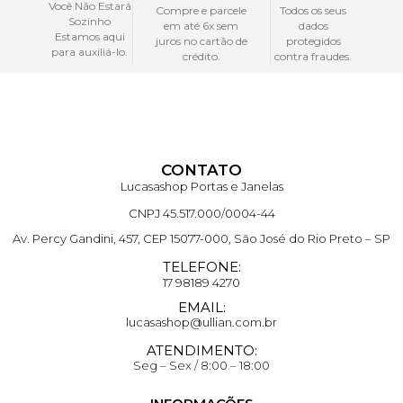
Você Não Estará
Compre e parcele
Todos os seus
Sozinho
em até 6x sem
dados
Estamos aqui
juros no cartão de
protegidos
para auxiliá-lo.
crédito.
contra fraudes.
CONTATO
Lucasashop Portas e Janelas
CNPJ 45.517.000/0004-44
Av. Percy Gandini, 457, CEP 15077-000, São José do Rio Preto – SP
TELEFONE:
17 98189 4270
EMAIL:
lucasashop@ullian.com.br
ATENDIMENTO:
Seg – Sex / 8:00 – 18:00