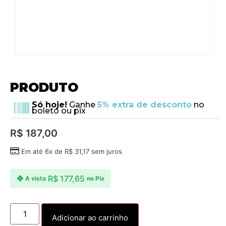
PRODUTO
Só hoje!
Ganhe
5% extra de desconto
no
boleto ou pix
R$
187,00
Em até 6x de
R$
31,17
sem juros
R$
177,65
A vista
no Pix
Adicionar ao carrinho