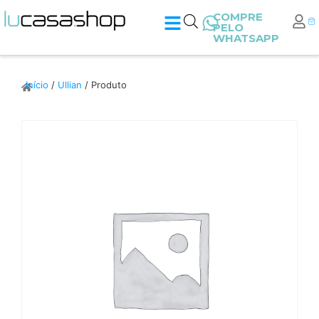
COMPRE
PELO
WHATSAPP
Início
/
Ullian
/ Produto