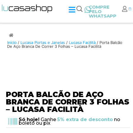
COMPRE
PELO
WHATSAPP
Início
/
Lucasa Portas e Janelas
/
Lucasa Facilità
/ Porta Balcão
De Aço Branca De Correr 3 Folhas – Lucasa Facilità
PORTA BALCÃO DE AÇO
BRANCA DE CORRER 3 FOLHAS
– LUCASA FACILITÀ
Só hoje!
Ganhe
5% extra de desconto
no
boleto ou pix