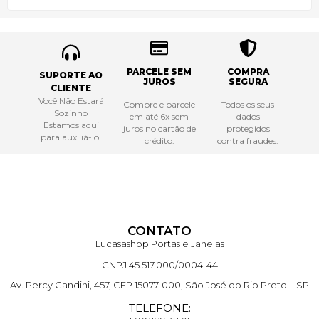
PARCELE SEM
COMPRA
SUPORTE AO
JUROS
SEGURA
CLIENTE
Você Não Estará
Compre e parcele
Todos os seus
Sozinho
em até 6x sem
dados
Estamos aqui
juros no cartão de
protegidos
para auxiliá-lo.
crédito.
contra fraudes.
CONTATO
Lucasashop Portas e Janelas
CNPJ 45.517.000/0004-44
Av. Percy Gandini, 457, CEP 15077-000, São José do Rio Preto – SP
TELEFONE: