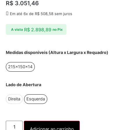
R$
3.051,46
Em até 6x de
R$
508,58
sem juros
R$
2.898,89
A vista
no Pix
Medidas disponiveis (Altura x Largura x Requadro)
215x150x14
Lado de Abertura
Direita
Esquerda
Adicionar ao carrinho