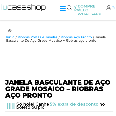
COMPRE
PELO
WHATSAPP
Início
/
Riobras Portas e Janelas
/
Riobras Aço Pronto
/ Janela
Basculante De Aço Grade Mosaico – Riobras aço pronto
JANELA BASCULANTE DE AÇO
GRADE MOSAICO – RIOBRAS
AÇO PRONTO
Só hoje!
Ganhe
5% extra de desconto
no
boleto ou pix