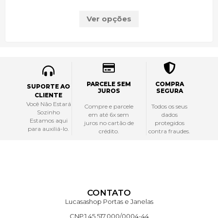
Ver opções
PARCELE SEM
COMPRA
SUPORTE AO
JUROS
SEGURA
CLIENTE
Você Não Estará
Compre e parcele
Todos os seus
Sozinho
em até 6x sem
dados
Estamos aqui
juros no cartão de
protegidos
para auxiliá-lo.
crédito.
contra fraudes.
CONTATO
Lucasashop Portas e Janelas
CNPJ 45.517.000/0004-44