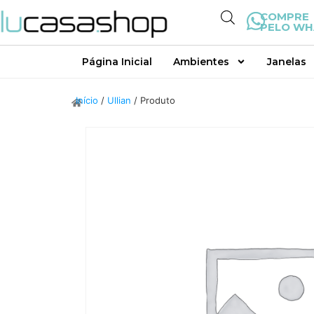
COMPRE
PELO WH
Página Inicial
Ambientes
Janelas
Início
/
Ullian
/ Produto