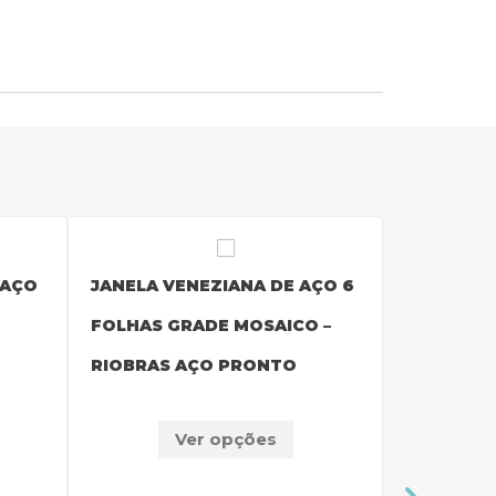
 AÇO
JANELA VENEZIANA DE AÇO 6
JANELA B
FOLHAS GRADE MOSAICO –
GRADE QU
RIOBRAS AÇO PRONTO
AÇO PRO
Ver opções