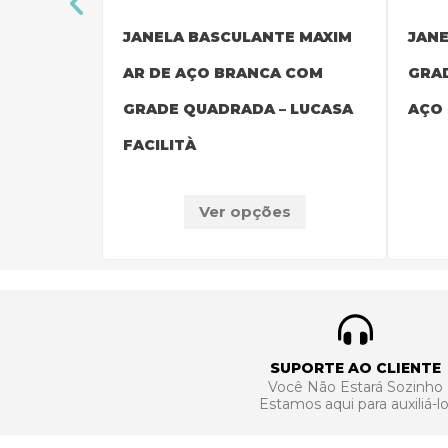
E MÁXIM
JANELA BASCULANTE MAXIM
JANE
RANCA
AR DE AÇO BRANCA COM
GRAD
RÁS
GRADE QUADRADA – LUCASA
AÇO
FACILITÀ
s
Ver opções
SUPORTE AO CLIENTE
Você Não Estará Sozinho
Estamos aqui para auxiliá-lo