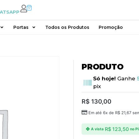
ATSAPP
Portas
Todos os Produtos
Promoção
PRODUTO
Só hoje!
Ganhe
pix
R$
130,00
Em até 6x de
R$
21,67
sem
R$
123,50
A vista
no P