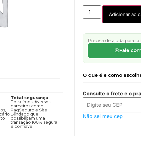
Adicionar ao c
Precisa de ajuda para c
Fale com
O que é e como escolhe
Consulte o frete e o pr
Total segurança
Possuímos diversos
parceiros como
os,
PagSeguro e Site
cário
Blindado que
Não sei meu cep
nto
possibilitam uma
transação 100% segura
e confiável.