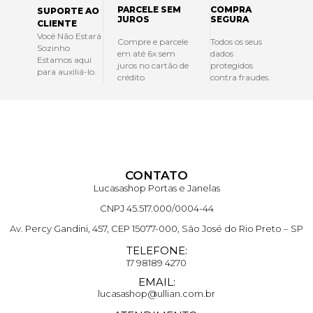
PARCELE SEM
COMPRA
SUPORTE AO
JUROS
SEGURA
CLIENTE
Você Não Estará
Compre e parcele
Todos os seus
Sozinho
em até 6x sem
dados
Estamos aqui
juros no cartão de
protegidos
para auxiliá-lo.
crédito.
contra fraudes.
CONTATO
Lucasashop Portas e Janelas
CNPJ 45.517.000/0004-44
Av. Percy Gandini, 457, CEP 15077-000, São José do Rio Preto – SP
TELEFONE:
17 98189 4270
EMAIL:
lucasashop@ullian.com.br