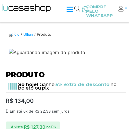
COMPRE
PELO
WHATSAPP
Início
/
Ullian
/ Produto
PRODUTO
Só hoje!
Ganhe
5% extra de desconto
no
boleto ou pix
R$
134,00
Em até 6x de
R$
22,33
sem juros
R$
127,30
A vista
no Pix