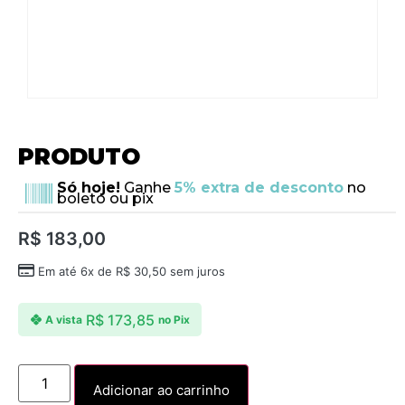
PRODUTO
Só hoje!
Ganhe
5% extra de desconto
no
boleto ou pix
R$
183,00
Em até 6x de
R$
30,50
sem juros
R$
173,85
A vista
no Pix
Adicionar ao carrinho