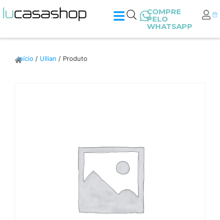
COMPRE
PELO
WHATSAPP
Início
/
Ullian
/ Produto