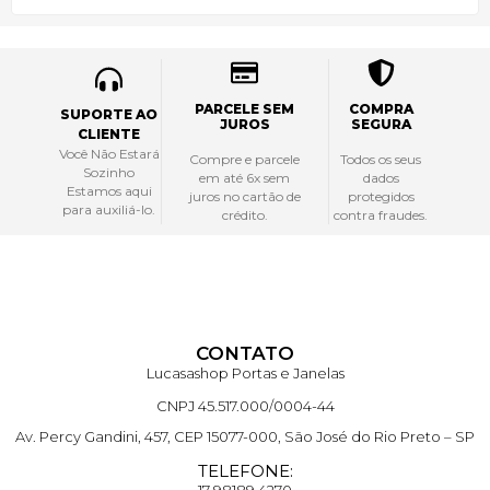
PARCELE SEM
COMPRA
SUPORTE AO
JUROS
SEGURA
CLIENTE
Você Não Estará
Compre e parcele
Todos os seus
Sozinho
em até 6x sem
dados
Estamos aqui
juros no cartão de
protegidos
para auxiliá-lo.
crédito.
contra fraudes.
CONTATO
Lucasashop Portas e Janelas
CNPJ 45.517.000/0004-44
Av. Percy Gandini, 457, CEP 15077-000, São José do Rio Preto – SP
TELEFONE: