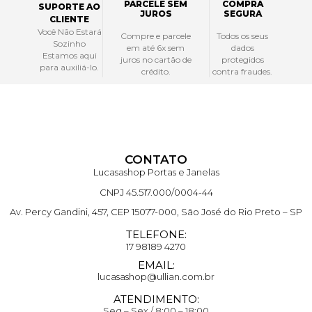
PARCELE SEM
COMPRA
SUPORTE AO
JUROS
SEGURA
CLIENTE
Você Não Estará
Compre e parcele
Todos os seus
Sozinho
em até 6x sem
dados
Estamos aqui
juros no cartão de
protegidos
para auxiliá-lo.
crédito.
contra fraudes.
CONTATO
Lucasashop Portas e Janelas
CNPJ 45.517.000/0004-44
Av. Percy Gandini, 457, CEP 15077-000, São José do Rio Preto – SP
TELEFONE:
17 98189 4270
EMAIL:
lucasashop@ullian.com.br
ATENDIMENTO:
Seg – Sex / 8:00 – 18:00