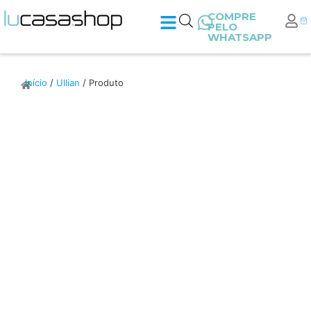
COMPRE
PELO
WHATSAPP
Início
/
Ullian
/ Produto