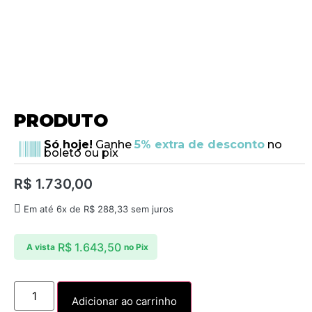
PRODUTO
Só hoje!
Ganhe
5% extra de desconto
no
boleto ou pix
R$
1.730,00
Em até 6x de
R$
288,33
sem juros
R$
1.643,50
A vista
no Pix
Adicionar ao carrinho