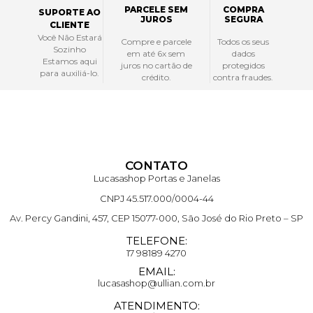
PARCELE SEM
COMPRA
SUPORTE AO
JUROS
SEGURA
CLIENTE
Você Não Estará
Compre e parcele
Todos os seus
Sozinho
em até 6x sem
dados
Estamos aqui
juros no cartão de
protegidos
para auxiliá-lo.
crédito.
contra fraudes.
CONTATO
Lucasashop Portas e Janelas
CNPJ 45.517.000/0004-44
Av. Percy Gandini, 457, CEP 15077-000, São José do Rio Preto – SP
TELEFONE:
17 98189 4270
EMAIL:
lucasashop@ullian.com.br
ATENDIMENTO: