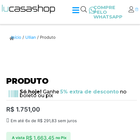
COMPRE
PELO
WHATSAPP
Início
/
Ullian
/ Produto
PRODUTO
Só hoje!
Ganhe
5% extra de desconto
no
boleto ou pix
R$
1.751,00
Em até 6x de
R$
291,83
sem juros
R$
1.663,45
A vista
no Pix