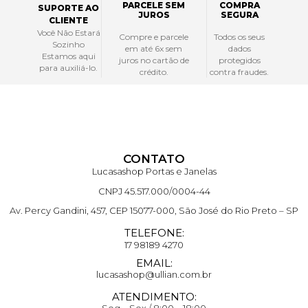
PARCELE SEM
COMPRA
SUPORTE AO
JUROS
SEGURA
CLIENTE
Você Não Estará
Compre e parcele
Todos os seus
Sozinho
em até 6x sem
dados
Estamos aqui
juros no cartão de
protegidos
para auxiliá-lo.
crédito.
contra fraudes.
CONTATO
Lucasashop Portas e Janelas
CNPJ 45.517.000/0004-44
Av. Percy Gandini, 457, CEP 15077-000, São José do Rio Preto – SP
TELEFONE:
17 98189 4270
EMAIL:
lucasashop@ullian.com.br
ATENDIMENTO:
Seg – Sex / 8:00 – 18:00