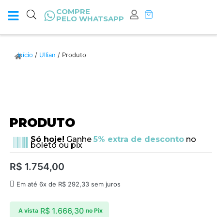
COMPRE
PELO WHATSAPP
Início
/
Ullian
/ Produto
PRODUTO
Só hoje!
Ganhe
5% extra de desconto
no
boleto ou pix
R$
1.754,00
Em até 6x de
R$
292,33
sem juros
R$
1.666,30
A vista
no Pix