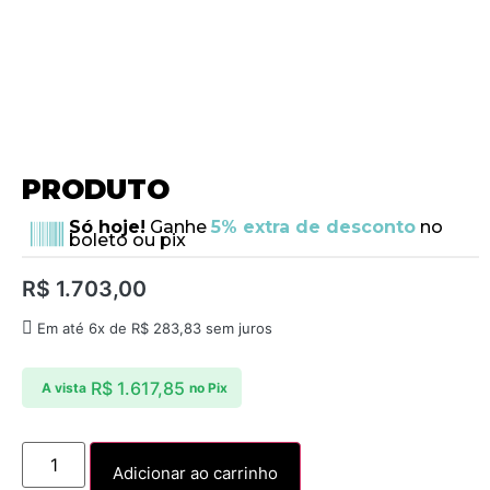
PRODUTO
Só hoje!
Ganhe
5% extra de desconto
no
boleto ou pix
R$
1.703,00
Em até 6x de
R$
283,83
sem juros
R$
1.617,85
A vista
no Pix
Adicionar ao carrinho