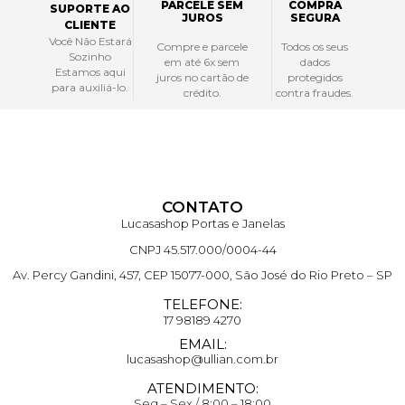
PARCELE SEM
COMPRA
SUPORTE AO
JUROS
SEGURA
CLIENTE
Você Não Estará
Compre e parcele
Todos os seus
Sozinho
em até 6x sem
dados
Estamos aqui
juros no cartão de
protegidos
para auxiliá-lo.
crédito.
contra fraudes.
CONTATO
Lucasashop Portas e Janelas
CNPJ 45.517.000/0004-44
Av. Percy Gandini, 457, CEP 15077-000, São José do Rio Preto – SP
TELEFONE:
17 98189 4270
EMAIL:
lucasashop@ullian.com.br
ATENDIMENTO:
Seg – Sex / 8:00 – 18:00