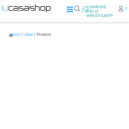
COMPRE
PELO
WHATSAPP
Início
/
Ullian
/ Produto