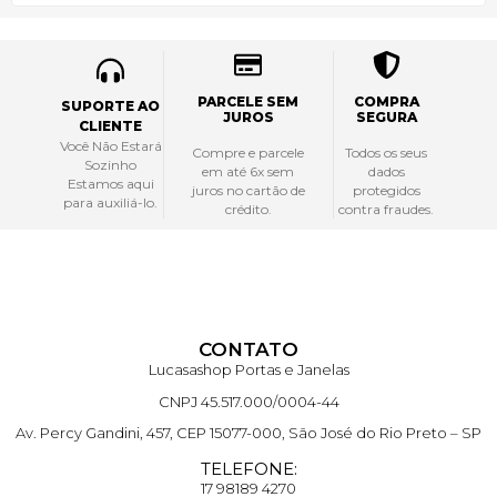
PARCELE SEM
COMPRA
SUPORTE AO
JUROS
SEGURA
CLIENTE
Você Não Estará
Compre e parcele
Todos os seus
Sozinho
em até 6x sem
dados
Estamos aqui
juros no cartão de
protegidos
para auxiliá-lo.
crédito.
contra fraudes.
CONTATO
Lucasashop Portas e Janelas
CNPJ 45.517.000/0004-44
Av. Percy Gandini, 457, CEP 15077-000, São José do Rio Preto – SP
TELEFONE:
17 98189 4270