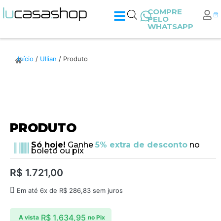
COMPRE
PELO
WHATSAPP
Início
/
Ullian
/ Produto
PRODUTO
Só hoje!
Ganhe
5% extra de desconto
no
boleto ou pix
R$
1.721,00
Em até 6x de
R$
286,83
sem juros
R$
1.634,95
A vista
no Pix