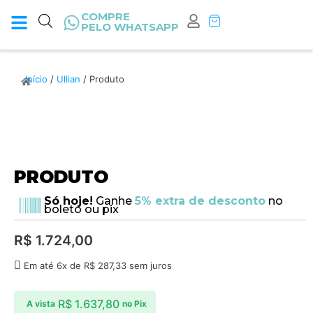
COMPRE
PELO WHATSAPP
Início
/
Ullian
/ Produto
PRODUTO
Só hoje!
Ganhe
5% extra de desconto
no
boleto ou pix
R$
1.724,00
Em até 6x de
R$
287,33
sem juros
R$
1.637,80
A vista
no Pix