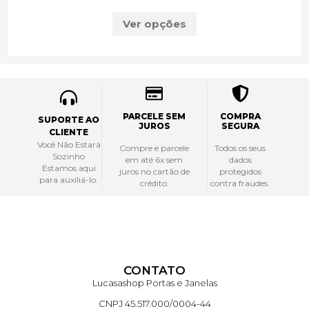
Ver opções
PARCELE SEM
COMPRA
SUPORTE AO
JUROS
SEGURA
CLIENTE
Você Não Estará
Compre e parcele
Todos os seus
Sozinho
em até 6x sem
dados
Estamos aqui
juros no cartão de
protegidos
para auxiliá-lo.
crédito.
contra fraudes.
CONTATO
Lucasashop Portas e Janelas
CNPJ 45.517.000/0004-44