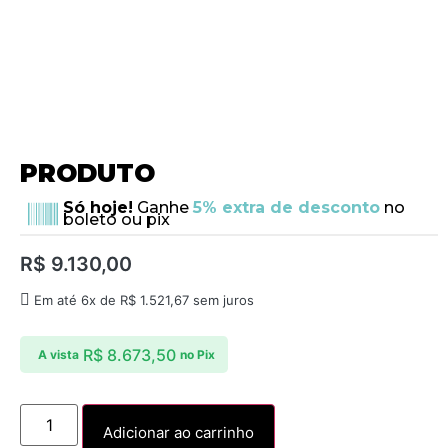
PRODUTO
Só hoje!
Ganhe
5% extra de desconto
no
boleto ou pix
R$
9.130,00
Em até 6x de
R$
1.521,67
sem juros
R$
8.673,50
A vista
no Pix
Adicionar ao carrinho