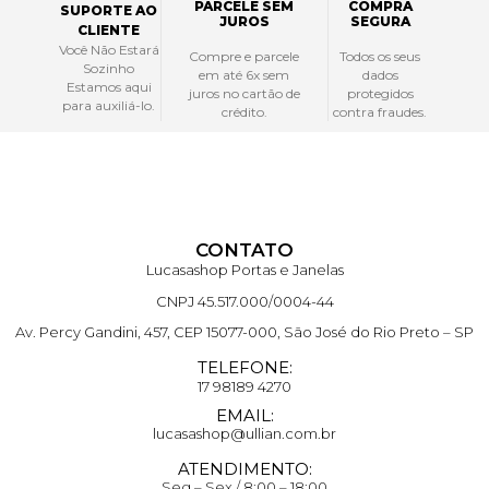
PARCELE SEM
COMPRA
SUPORTE AO
JUROS
SEGURA
CLIENTE
Você Não Estará
Compre e parcele
Todos os seus
Sozinho
em até 6x sem
dados
Estamos aqui
juros no cartão de
protegidos
para auxiliá-lo.
crédito.
contra fraudes.
CONTATO
Lucasashop Portas e Janelas
CNPJ 45.517.000/0004-44
Av. Percy Gandini, 457, CEP 15077-000, São José do Rio Preto – SP
TELEFONE:
17 98189 4270
EMAIL:
lucasashop@ullian.com.br
ATENDIMENTO:
Seg – Sex / 8:00 – 18:00