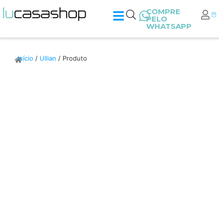
COMPRE
PELO
WHATSAPP
Início
/
Ullian
/ Produto