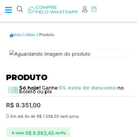
COMPRE
PELO WHATSAPP
Início
/
Ullian
/ Produto
PRODUTO
Só hoje!
Ganhe
5% extra de desconto
no
boleto ou pix
R$
9.351,00
Em até 6x de
R$
1.558,50
sem juros
R$
8.883,45
A vista
no Pix