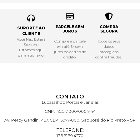
PARCELE SEM
COMPRA
SUPORTE AO
JUROS
SEGURA
CLIENTE
Você Não Estará
Compre e parcele
Todos os seus
Sozinho
em até 6x sem
dados
Estamos aqui
juros no cartão de
protegidos
para auxiliá-lo.
crédito.
contra fraudes.
CONTATO
Lucasashop Portas e Janelas
CNPJ 45.517.000/0004-44
Av. Percy Gandini, 457, CEP 15077-000, São José do Rio Preto – SP
TELEFONE:
17 98189 4270