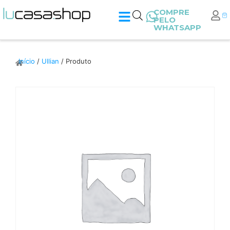
COMPRE
PELO
WHATSAPP
Início
/
Ullian
/ Produto