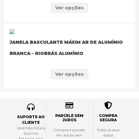
Ver opções
JANELA BASCULANTE MÁXIM AR DE ALUMÍNIO
BRANCA – RIOBRÁS ALUMÍNIO
Ver opções
PARCELE SEM
COMPRA
SUPORTE AO
JUROS
SEGURA
CLIENTE
Você Não Estará
Compre e parcele
Todos os seus
Sozinho
em até 6x sem
dados
Estamos aqui