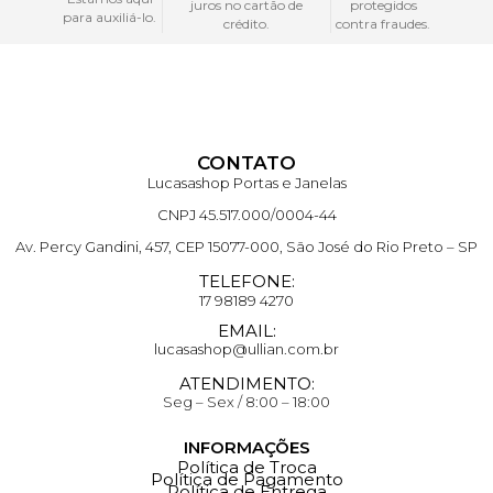
juros no cartão de
protegidos
para auxiliá-lo.
crédito.
contra fraudes.
CONTATO
Lucasashop Portas e Janelas
CNPJ 45.517.000/0004-44
Av. Percy Gandini, 457, CEP 15077-000, São José do Rio Preto – SP
TELEFONE:
17 98189 4270
EMAIL:
lucasashop@ullian.com.br
ATENDIMENTO:
Seg – Sex / 8:00 – 18:00
INFORMAÇÕES
Política de Troca
Política de Pagamento
Política de Entrega