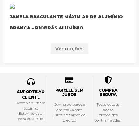
JANELA BASCULANTE MÁXIM AR DE ALUMÍNIO
BRANCA – RIOBRÁS ALUMÍNIO
Ver opções
PARCELE SEM
COMPRA
SUPORTE AO
JUROS
SEGURA
CLIENTE
Você Não Estará
Compre e parcele
Todos os seus
Sozinho
em até 6x sem
dados
Estamos aqui
juros no cartão de
protegidos
para auxiliá-lo.
crédito.
contra fraudes.