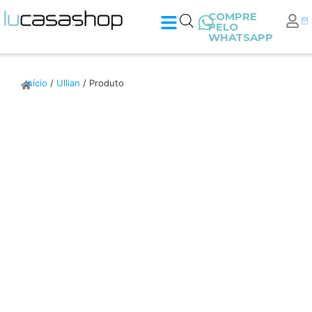
COMPRE
PELO
WHATSAPP
Início
/
Ullian
/ Produto