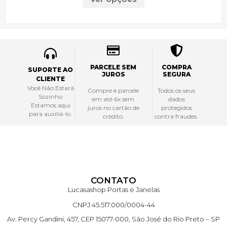
PARCELE SEM
COMPRA
SUPORTE AO
JUROS
SEGURA
CLIENTE
Você Não Estará
Compre e parcele
Todos os seus
Sozinho
em até 6x sem
dados
Estamos aqui
juros no cartão de
protegidos
para auxiliá-lo.
crédito.
contra fraudes.
CONTATO
Lucasashop Portas e Janelas
CNPJ 45.517.000/0004-44
Av. Percy Gandini, 457, CEP 15077-000, São José do Rio Preto – SP