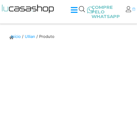
COMPRE
PELO
WHATSAPP
Início
/
Ullian
/ Produto