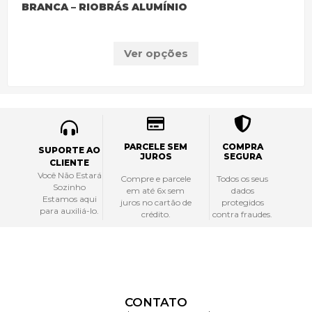
BRANCA – RIOBRÁS ALUMÍNIO
Ver opções
PARCELE SEM
COMPRA
SUPORTE AO
JUROS
SEGURA
CLIENTE
Você Não Estará
Compre e parcele
Todos os seus
Sozinho
em até 6x sem
dados
Estamos aqui
juros no cartão de
protegidos
para auxiliá-lo.
crédito.
contra fraudes.
CONTATO