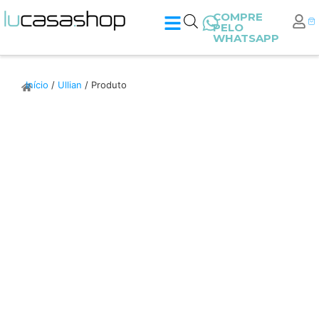
COMPRE
PELO
WHATSAPP
Início
/
Ullian
/ Produto