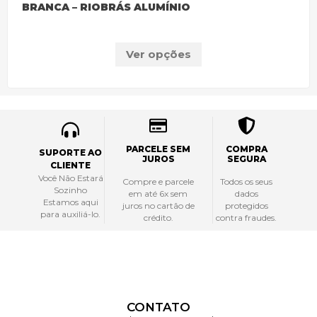
BRANCA – RIOBRÁS ALUMÍNIO
Ver opções
PARCELE SEM
COMPRA
SUPORTE AO
JUROS
SEGURA
CLIENTE
Você Não Estará
Compre e parcele
Todos os seus
Sozinho
em até 6x sem
dados
Estamos aqui
juros no cartão de
protegidos
para auxiliá-lo.
crédito.
contra fraudes.
CONTATO