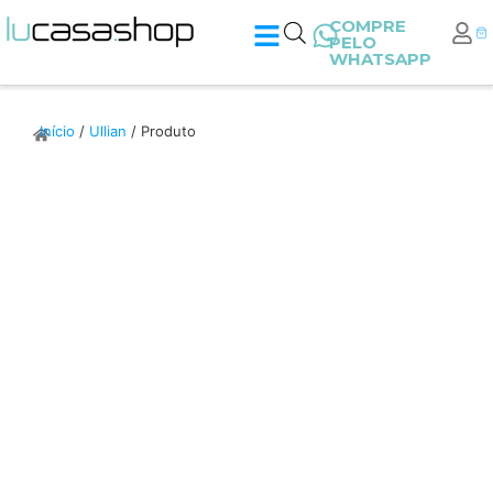
COMPRE
PELO
WHATSAPP
Início
/
Ullian
/ Produto