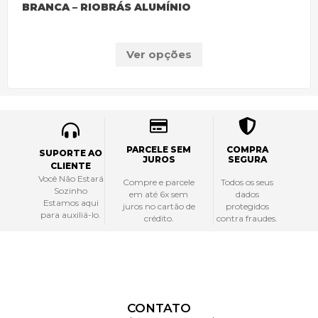
BRANCA – RIOBRÁS ALUMÍNIO
Ver opções
PARCELE SEM
COMPRA
SUPORTE AO
JUROS
SEGURA
CLIENTE
Você Não Estará
Compre e parcele
Todos os seus
Sozinho
em até 6x sem
dados
Estamos aqui
juros no cartão de
protegidos
para auxiliá-lo.
crédito.
contra fraudes.
CONTATO