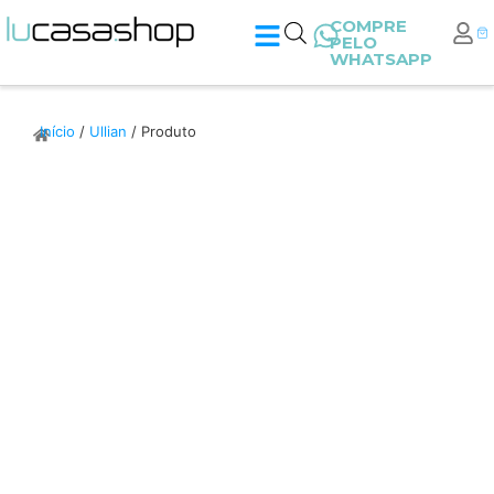
COMPRE
PELO
WHATSAPP
Início
/
Ullian
/ Produto