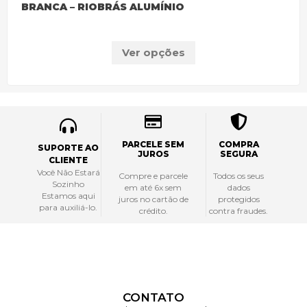
BRANCA – RIOBRÁS ALUMÍNIO
Ver opções
PARCELE SEM
COMPRA
SUPORTE AO
JUROS
SEGURA
CLIENTE
Você Não Estará
Compre e parcele
Todos os seus
Sozinho
em até 6x sem
dados
Estamos aqui
juros no cartão de
protegidos
para auxiliá-lo.
crédito.
contra fraudes.
CONTATO