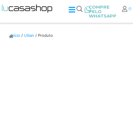
COMPRE
PELO
WHATSAPP
Início
/
Ullian
/ Produto