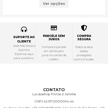
Ver opções
PARCELE SEM
COMPRA
SUPORTE AO
JUROS
SEGURA
CLIENTE
Você Não Estará
Compre e parcele
Todos os seus
Sozinho
em até 6x sem
dados
Estamos aqui
juros no cartão de
protegidos
para auxiliá-lo.
crédito.
contra fraudes.
CONTATO
Lucasashop Portas e Janelas
CNPJ 45.517.000/0004-44