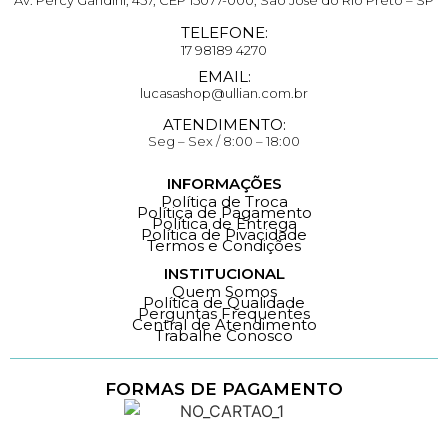
Av. Percy Gandini, 457, CEP 15077-000, São José do Rio Preto – SP
TELEFONE:
17 98189 4270
EMAIL:
lucasashop@ullian.com.br
ATENDIMENTO:
Seg – Sex / 8:00 – 18:00
INFORMAÇÕES
Política de Troca
Política de Pagamento
Política de Entrega
Política de Pivacidade
Termos e Condições
INSTITUCIONAL
Quem Somos
Política de Qualidade
Perguntas Frequentes
Central de Atendimento
Trabalhe Conosco
FORMAS DE PAGAMENTO
Loja 100% Segura