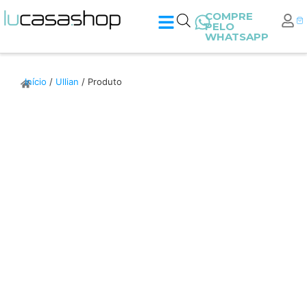
COMPRE
PELO
WHATSAPP
Início
/
Ullian
/ Produto