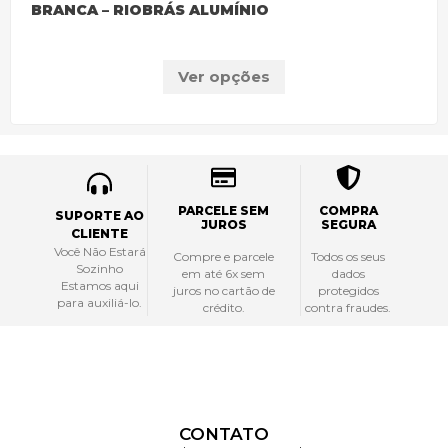
BRANCA – RIOBRÁS ALUMÍNIO
Ver opções
PARCELE SEM
COMPRA
SUPORTE AO
JUROS
SEGURA
CLIENTE
Você Não Estará
Compre e parcele
Todos os seus
Sozinho
em até 6x sem
dados
Estamos aqui
juros no cartão de
protegidos
para auxiliá-lo.
crédito.
contra fraudes.
CONTATO