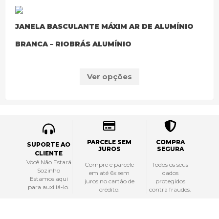
JANELA BASCULANTE MÁXIM AR DE ALUMÍNIO
BRANCA – RIOBRÁS ALUMÍNIO
Ver opções
PARCELE SEM
COMPRA
SUPORTE AO
JUROS
SEGURA
CLIENTE
Você Não Estará
Compre e parcele
Todos os seus
Sozinho
em até 6x sem
dados
Estamos aqui
juros no cartão de
protegidos
para auxiliá-lo.
crédito.
contra fraudes.