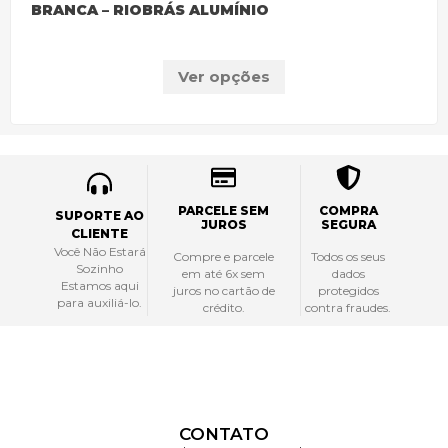
BRANCA – RIOBRÁS ALUMÍNIO
Ver opções
PARCELE SEM
COMPRA
SUPORTE AO
JUROS
SEGURA
CLIENTE
Você Não Estará
Compre e parcele
Todos os seus
Sozinho
em até 6x sem
dados
Estamos aqui
juros no cartão de
protegidos
para auxiliá-lo.
crédito.
contra fraudes.
CONTATO