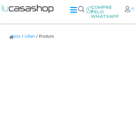
COMPRE
PELO
WHATSAPP
Início
/
Ullian
/ Produto