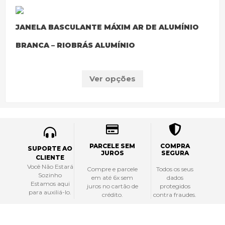
JANELA BASCULANTE MÁXIM AR DE ALUMÍNIO
BRANCA – RIOBRÁS ALUMÍNIO
Ver opções
PARCELE SEM
COMPRA
SUPORTE AO
JUROS
SEGURA
CLIENTE
Você Não Estará
Compre e parcele
Todos os seus
Sozinho
em até 6x sem
dados
Estamos aqui
juros no cartão de
protegidos
para auxiliá-lo.
crédito.
contra fraudes.