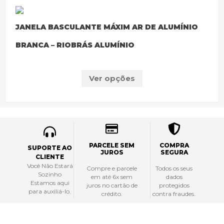
JANELA BASCULANTE MÁXIM AR DE ALUMÍNIO
BRANCA – RIOBRÁS ALUMÍNIO
Ver opções
PARCELE SEM
COMPRA
SUPORTE AO
JUROS
SEGURA
CLIENTE
Você Não Estará
Compre e parcele
Todos os seus
Sozinho
em até 6x sem
dados
Estamos aqui
juros no cartão de
protegidos
para auxiliá-lo.
crédito.
contra fraudes.