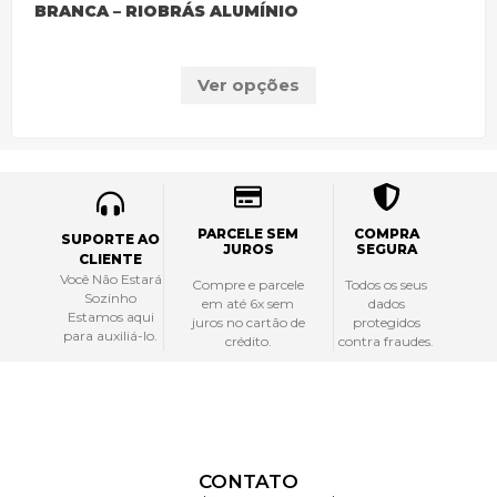
BRANCA – RIOBRÁS ALUMÍNIO
Ver opções
PARCELE SEM
COMPRA
SUPORTE AO
JUROS
SEGURA
CLIENTE
Você Não Estará
Compre e parcele
Todos os seus
Sozinho
em até 6x sem
dados
Estamos aqui
juros no cartão de
protegidos
para auxiliá-lo.
crédito.
contra fraudes.
CONTATO