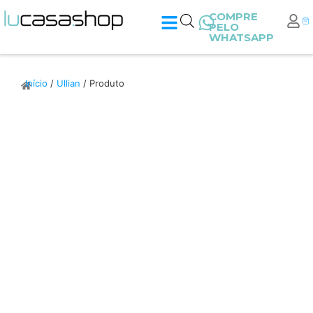
COMPRE
PELO
WHATSAPP
Início
/
Ullian
/ Produto