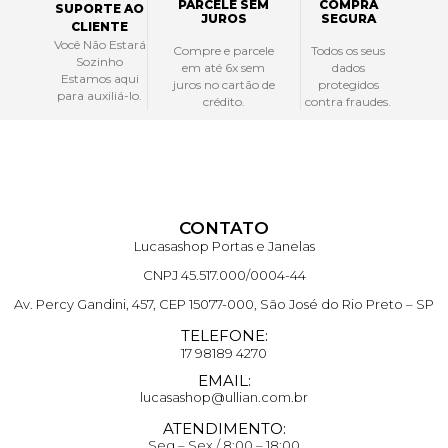
PARCELE SEM
COMPRA
SUPORTE AO
JUROS
SEGURA
CLIENTE
Você Não Estará
Compre e parcele
Todos os seus
Sozinho
em até 6x sem
dados
Estamos aqui
juros no cartão de
protegidos
para auxiliá-lo.
crédito.
contra fraudes.
CONTATO
Lucasashop Portas e Janelas
CNPJ 45.517.000/0004-44
Av. Percy Gandini, 457, CEP 15077-000, São José do Rio Preto – SP
TELEFONE:
17 98189 4270
EMAIL:
lucasashop@ullian.com.br
ATENDIMENTO:
Seg – Sex / 8:00 – 18:00