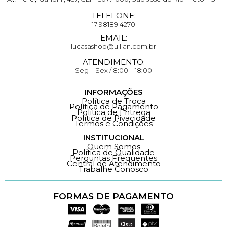
TELEFONE:
17 98189 4270
EMAIL:
lucasashop@ullian.com.br
ATENDIMENTO:
Seg – Sex / 8:00 – 18:00
INFORMAÇÕES
Política de Troca
Política de Pagamento
Política de Entrega
Política de Pivacidade
Termos e Condições
INSTITUCIONAL
Quem Somos
Política de Qualidade
Perguntas Frequentes
Central de Atendimento
Trabalhe Conosco
FORMAS DE PAGAMENTO