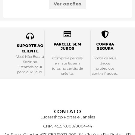
Ver opções
PARCELE SEM
COMPRA
SUPORTE AO
JUROS
SEGURA
CLIENTE
Você Não Estará
Compre e parcele
Todos os seus
Sozinho
em até 6x sem
dados
Estamos aqui
juros no cartão de
protegidos
para auxiliá-lo.
crédito.
contra fraudes.
CONTATO
Lucasashop Portas e Janelas
CNPJ 45.517.000/0004-44
Av. Percy Gandini, 457, CEP 15077-000, São José do Rio Preto – SP