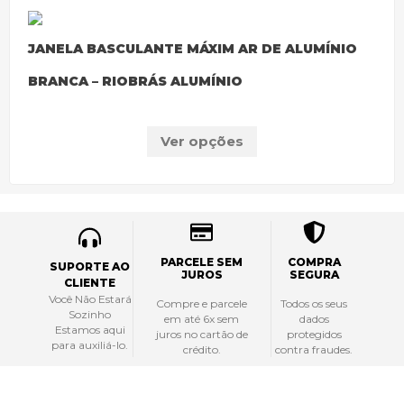
JANELA BASCULANTE MÁXIM AR DE ALUMÍNIO
BRANCA – RIOBRÁS ALUMÍNIO
Ver opções
PARCELE SEM
COMPRA
SUPORTE AO
JUROS
SEGURA
CLIENTE
Você Não Estará
Compre e parcele
Todos os seus
Sozinho
em até 6x sem
dados
Estamos aqui
juros no cartão de
protegidos
para auxiliá-lo.
crédito.
contra fraudes.