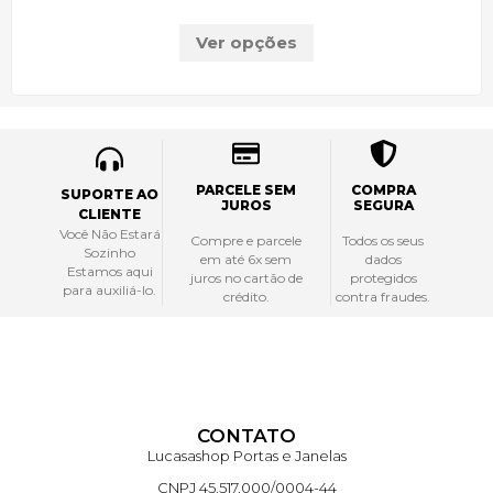
Ver opções
PARCELE SEM
COMPRA
SUPORTE AO
JUROS
SEGURA
CLIENTE
Você Não Estará
Compre e parcele
Todos os seus
Sozinho
em até 6x sem
dados
Estamos aqui
juros no cartão de
protegidos
para auxiliá-lo.
crédito.
contra fraudes.
CONTATO
Lucasashop Portas e Janelas
CNPJ 45.517.000/0004-44