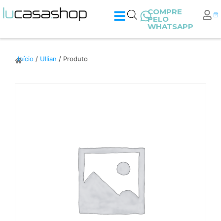
COMPRE
PELO
WHATSAPP
Início
/
Ullian
/ Produto