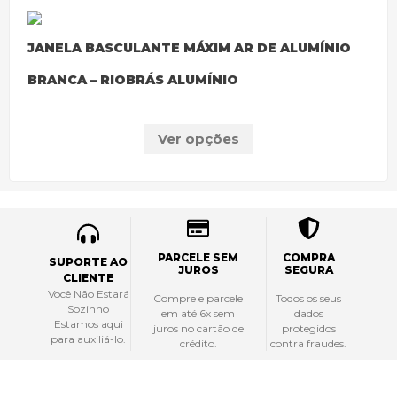
JANELA BASCULANTE MÁXIM AR DE ALUMÍNIO
BRANCA – RIOBRÁS ALUMÍNIO
Ver opções
PARCELE SEM
COMPRA
SUPORTE AO
JUROS
SEGURA
CLIENTE
Você Não Estará
Compre e parcele
Todos os seus
Sozinho
em até 6x sem
dados
Estamos aqui
juros no cartão de
protegidos
para auxiliá-lo.
crédito.
contra fraudes.