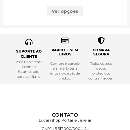
Ver opções
PARCELE SEM
COMPRA
SUPORTE AO
JUROS
SEGURA
CLIENTE
Você Não Estará
Compre e parcele
Todos os seus
Sozinho
em até 6x sem
dados
Estamos aqui
juros no cartão de
protegidos
para auxiliá-lo.
crédito.
contra fraudes.
CONTATO
Lucasashop Portas e Janelas
CNPJ 45.517.000/0004-44