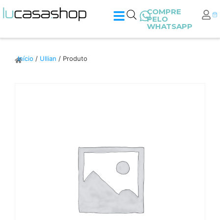
COMPRE
PELO
WHATSAPP
Início
/
Ullian
/ Produto