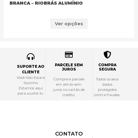
BRANCA – RIOBRÁS ALUMÍNIO
Ver opções
PARCELE SEM
COMPRA
SUPORTE AO
JUROS
SEGURA
CLIENTE
Você Não Estará
Compre e parcele
Todos os seus
Sozinho
em até 6x sem
dados
Estamos aqui
juros no cartão de
protegidos
para auxiliá-lo.
crédito.
contra fraudes.
CONTATO