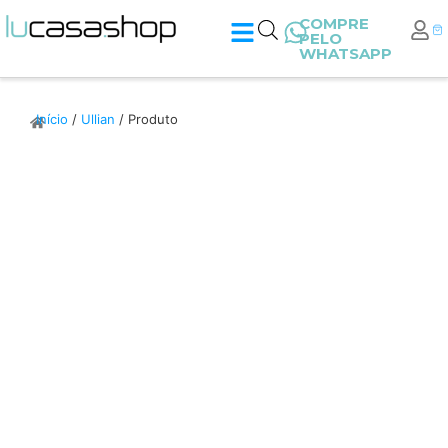
COMPRE
PELO
WHATSAPP
Início
/
Ullian
/ Produto