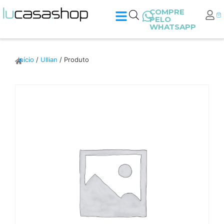
COMPRE
PELO
WHATSAPP
Início
/
Ullian
/ Produto