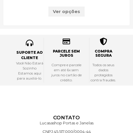
Ver opções
PARCELE SEM
COMPRA
SUPORTE AO
JUROS
SEGURA
CLIENTE
Você Não Estará
Compre e parcele
Todos os seus
Sozinho
em até 6x sem
dados
Estamos aqui
juros no cartão de
protegidos
para auxiliá-lo.
crédito.
contra fraudes.
CONTATO
Lucasashop Portas e Janelas
CNPJ 45.517.000/0004-44