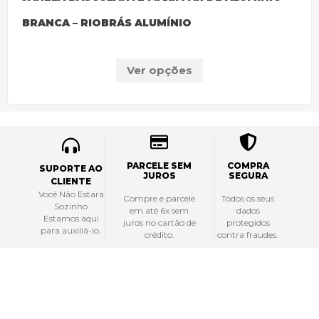
BRANCA – RIOBRÁS ALUMÍNIO
Ver opções
PARCELE SEM
COMPRA
SUPORTE AO
JUROS
SEGURA
CLIENTE
Você Não Estará
Compre e parcele
Todos os seus
Sozinho
em até 6x sem
dados
Estamos aqui
juros no cartão de
protegidos
para auxiliá-lo.
crédito.
contra fraudes.