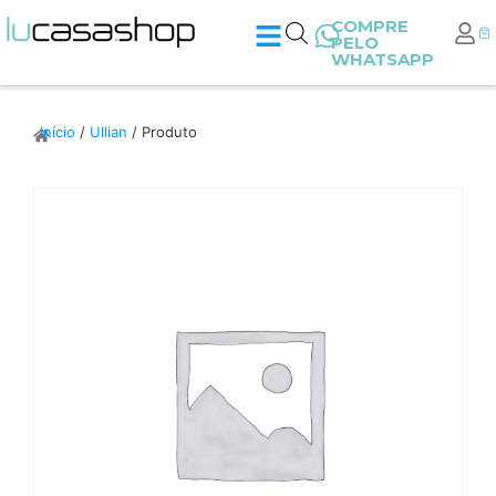
COMPRE
PELO
WHATSAPP
Início
/
Ullian
/ Produto