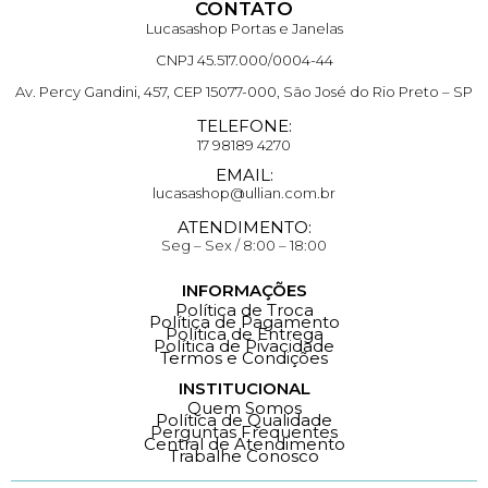
CONTATO
Lucasashop Portas e Janelas
CNPJ 45.517.000/0004-44
Av. Percy Gandini, 457, CEP 15077-000, São José do Rio Preto – SP
TELEFONE:
17 98189 4270
EMAIL:
lucasashop@ullian.com.br
ATENDIMENTO:
Seg – Sex / 8:00 – 18:00
INFORMAÇÕES
Política de Troca
Política de Pagamento
Política de Entrega
Política de Pivacidade
Termos e Condições
INSTITUCIONAL
Quem Somos
Política de Qualidade
Perguntas Frequentes
Central de Atendimento
Trabalhe Conosco