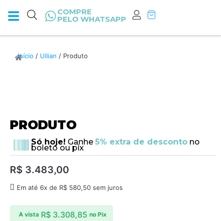
COMPRE
PELO WHATSAPP
Início
/
Ullian
/ Produto
PRODUTO
Só hoje!
Ganhe
5% extra de desconto
no
boleto ou pix
R$
3.483,00
Em até 6x de
R$
580,50
sem juros
R$
3.308,85
A vista
no Pix