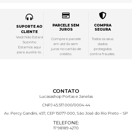
PARCELE SEM
COMPRA
SUPORTE AO
JUROS
SEGURA
CLIENTE
Você Não Estará
Compre e parcele
Todos os seus
Sozinho
em até 6x sem
dados
Estamos aqui
juros no cartão de
protegidos
para auxiliá-lo.
crédito.
contra fraudes.
CONTATO
Lucasashop Portas e Janelas
CNPJ 45.517.000/0004-44
Av. Percy Gandini, 457, CEP 15077-000, São José do Rio Preto – SP
TELEFONE:
17 98189 4270