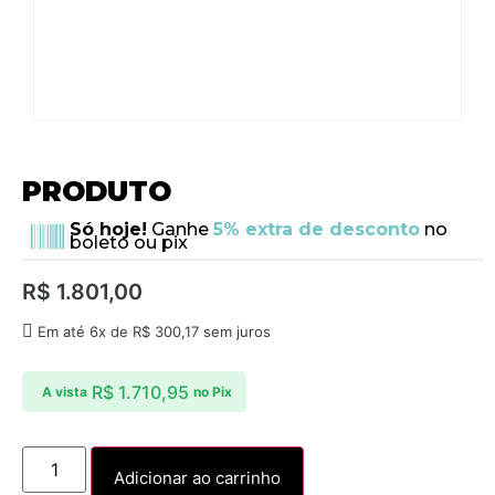
PRODUTO
Só hoje!
Ganhe
5% extra de desconto
no
boleto ou pix
R$
1.801,00
Em até 6x de
R$
300,17
sem juros
R$
1.710,95
A vista
no Pix
Adicionar ao carrinho