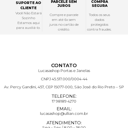
PARCELE SEM
COMPRA
SUPORTE AO
JUROS
SEGURA
CLIENTE
Você Não Estará
Compre e parcele
Todos os seus
Sozinho
em até 6x sem
dados
Estamos aqui
juros no cartão de
protegidos
para auxiliá-lo.
crédito.
contra fraudes.
CONTATO
Lucasashop Portas e Janelas
CNPJ 45.517.000/0004-44
Av. Percy Gandini, 457, CEP 15077-000, São José do Rio Preto – SP
TELEFONE:
17 98189 4270
EMAIL:
lucasashop@ullian.com.br
ATENDIMENTO:
Seg – Sex / 8:00 – 18:00