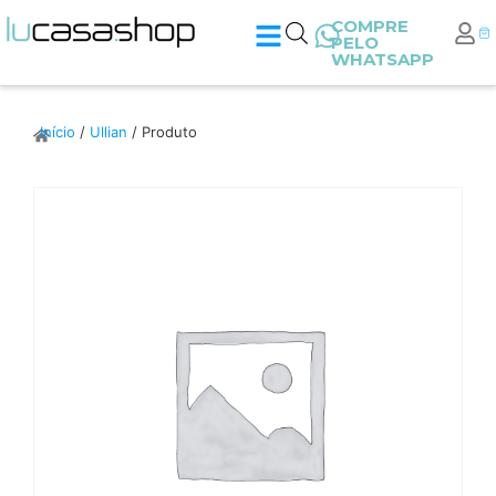
COMPRE
PELO
WHATSAPP
Início
/
Ullian
/ Produto