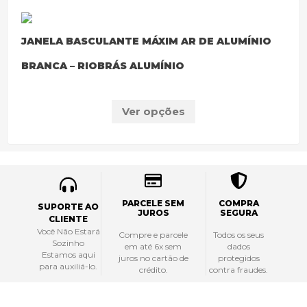
JANELA BASCULANTE MÁXIM AR DE ALUMÍNIO
BRANCA – RIOBRÁS ALUMÍNIO
Ver opções
PARCELE SEM
COMPRA
SUPORTE AO
JUROS
SEGURA
CLIENTE
Você Não Estará
Compre e parcele
Todos os seus
Sozinho
em até 6x sem
dados
Estamos aqui
juros no cartão de
protegidos
para auxiliá-lo.
crédito.
contra fraudes.