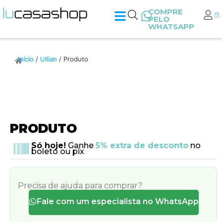
COMPRE
PELO
WHATSAPP
Início
/
Ullian
/ Produto
PRODUTO
Só hoje!
Ganhe
5% extra de desconto
no
boleto ou pix
Precisa de ajuda para comprar?
Fale com um especialista no WhatsApp