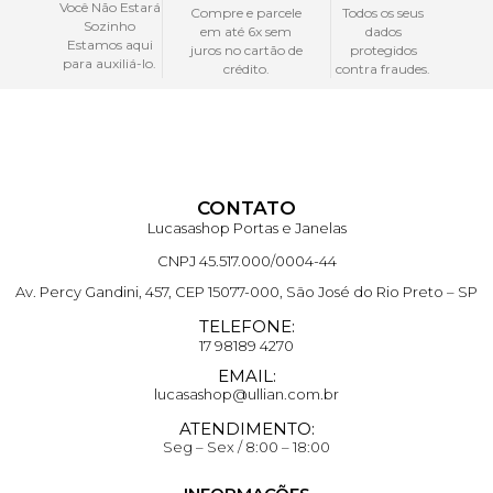
Você Não Estará
Compre e parcele
Todos os seus
Sozinho
em até 6x sem
dados
Estamos aqui
juros no cartão de
protegidos
para auxiliá-lo.
crédito.
contra fraudes.
CONTATO
Lucasashop Portas e Janelas
CNPJ 45.517.000/0004-44
Av. Percy Gandini, 457, CEP 15077-000, São José do Rio Preto – SP
TELEFONE:
17 98189 4270
EMAIL:
lucasashop@ullian.com.br
ATENDIMENTO:
Seg – Sex / 8:00 – 18:00