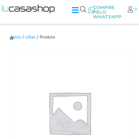
COMPRE
PELO
WHATSAPP
Início
/
Ullian
/ Produto