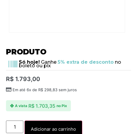
PRODUTO
Só hoje!
Ganhe
5% extra de desconto
no
boleto ou pix
R$
1.793,00
Em até 6x de
R$
298,83
sem juros
R$
1.703,35
A vista
no Pix
Adicionar ao carrinho