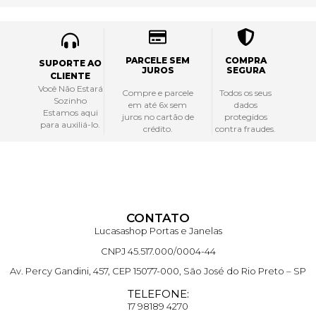
PARCELE SEM
COMPRA
SUPORTE AO
JUROS
SEGURA
CLIENTE
Você Não Estará
Compre e parcele
Todos os seus
Sozinho
em até 6x sem
dados
Estamos aqui
juros no cartão de
protegidos
para auxiliá-lo.
crédito.
contra fraudes.
CONTATO
Lucasashop Portas e Janelas
CNPJ 45.517.000/0004-44
Av. Percy Gandini, 457, CEP 15077-000, São José do Rio Preto – SP
TELEFONE:
17 98189 4270