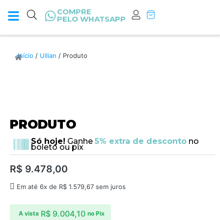
COMPRE
PELO WHATSAPP
Início
/
Ullian
/ Produto
PRODUTO
Só hoje!
Ganhe
5% extra de desconto
no
boleto ou pix
R$
9.478,00
Em até 6x de
R$
1.579,67
sem juros
R$
9.004,10
A vista
no Pix