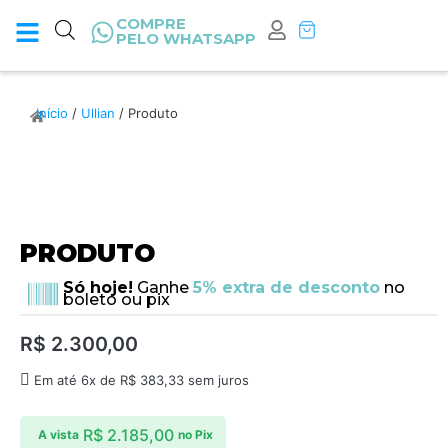
COMPRE
PELO WHATSAPP
Início
/
Ullian
/ Produto
PRODUTO
Só hoje!
Ganhe
5% extra de desconto
no
boleto ou pix
R$
2.300,00
Em até 6x de
R$
383,33
sem juros
R$
2.185,00
A vista
no Pix