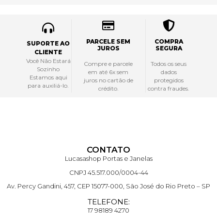
PARCELE SEM
COMPRA
SUPORTE AO
JUROS
SEGURA
CLIENTE
Você Não Estará
Compre e parcele
Todos os seus
Sozinho
em até 6x sem
dados
Estamos aqui
juros no cartão de
protegidos
para auxiliá-lo.
crédito.
contra fraudes.
CONTATO
Lucasashop Portas e Janelas
CNPJ 45.517.000/0004-44
Av. Percy Gandini, 457, CEP 15077-000, São José do Rio Preto – SP
TELEFONE:
17 98189 4270