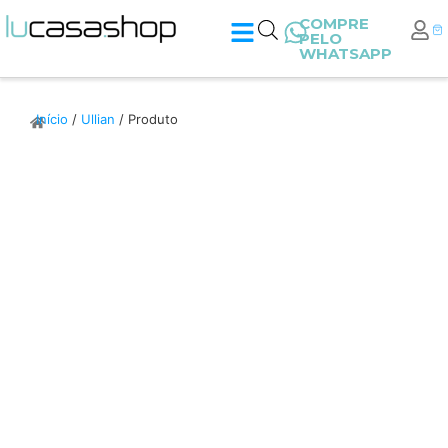
COMPRE
PELO
WHATSAPP
Início
/
Ullian
/ Produto