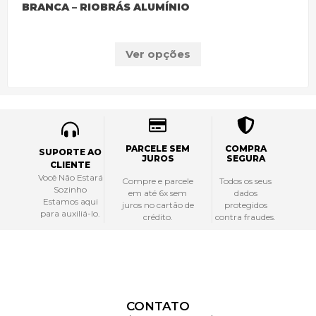
BRANCA – RIOBRÁS ALUMÍNIO
Ver opções
PARCELE SEM
COMPRA
SUPORTE AO
JUROS
SEGURA
CLIENTE
Você Não Estará
Compre e parcele
Todos os seus
Sozinho
em até 6x sem
dados
Estamos aqui
juros no cartão de
protegidos
para auxiliá-lo.
crédito.
contra fraudes.
CONTATO