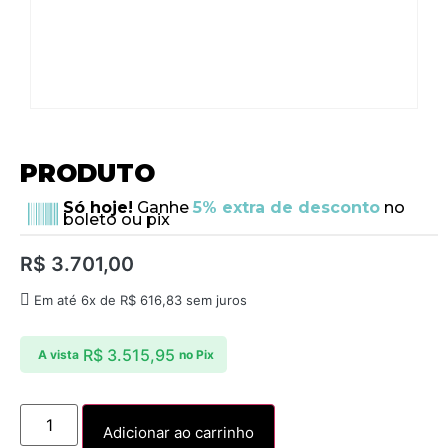
PRODUTO
Só hoje!
Ganhe
5% extra de desconto
no
boleto ou pix
R$
3.701,00
Em até 6x de
R$
616,83
sem juros
R$
3.515,95
A vista
no Pix
Adicionar ao carrinho