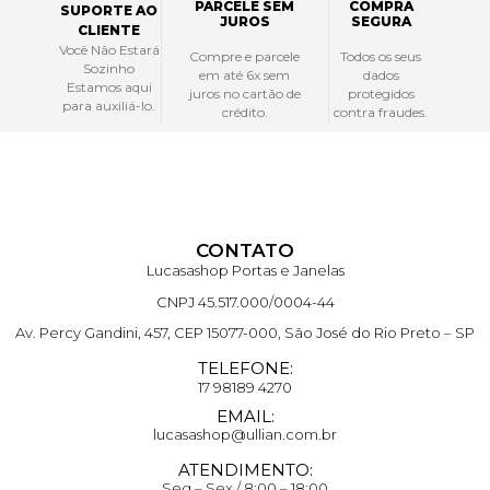
PARCELE SEM
COMPRA
SUPORTE AO
JUROS
SEGURA
CLIENTE
Você Não Estará
Compre e parcele
Todos os seus
Sozinho
em até 6x sem
dados
Estamos aqui
juros no cartão de
protegidos
para auxiliá-lo.
crédito.
contra fraudes.
CONTATO
Lucasashop Portas e Janelas
CNPJ 45.517.000/0004-44
Av. Percy Gandini, 457, CEP 15077-000, São José do Rio Preto – SP
TELEFONE:
17 98189 4270
EMAIL:
lucasashop@ullian.com.br
ATENDIMENTO:
Seg – Sex / 8:00 – 18:00