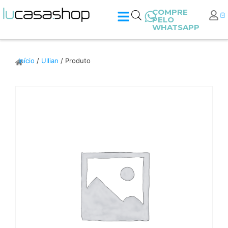
COMPRE
PELO
WHATSAPP
Início
/
Ullian
/ Produto