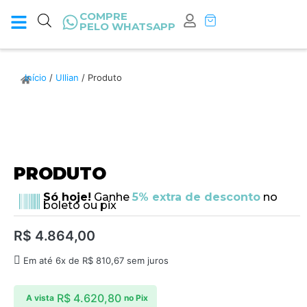
COMPRE
PELO WHATSAPP
Início
/
Ullian
/ Produto
PRODUTO
Só hoje!
Ganhe
5% extra de desconto
no
boleto ou pix
R$
4.864,00
Em até 6x de
R$
810,67
sem juros
R$
4.620,80
A vista
no Pix