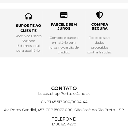
PARCELE SEM
COMPRA
SUPORTE AO
JUROS
SEGURA
CLIENTE
Você Não Estará
Compre e parcele
Todos os seus
Sozinho
em até 6x sem
dados
Estamos aqui
juros no cartão de
protegidos
para auxiliá-lo.
crédito.
contra fraudes.
CONTATO
Lucasashop Portas e Janelas
CNPJ 45.517.000/0004-44
Av. Percy Gandini, 457, CEP 15077-000, São José do Rio Preto – SP
TELEFONE:
17 98189 4270