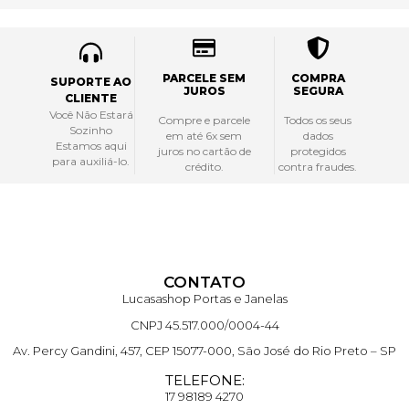
PARCELE SEM
COMPRA
SUPORTE AO
JUROS
SEGURA
CLIENTE
Você Não Estará
Compre e parcele
Todos os seus
Sozinho
em até 6x sem
dados
Estamos aqui
juros no cartão de
protegidos
para auxiliá-lo.
crédito.
contra fraudes.
CONTATO
Lucasashop Portas e Janelas
CNPJ 45.517.000/0004-44
Av. Percy Gandini, 457, CEP 15077-000, São José do Rio Preto – SP
TELEFONE:
17 98189 4270