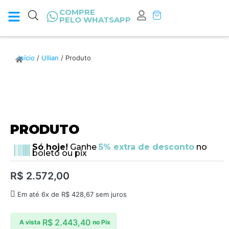
COMPRE
PELO WHATSAPP
Início
/
Ullian
/ Produto
PRODUTO
Só hoje!
Ganhe
5% extra de desconto
no
boleto ou pix
R$
2.572,00
Em até 6x de
R$
428,67
sem juros
R$
2.443,40
A vista
no Pix