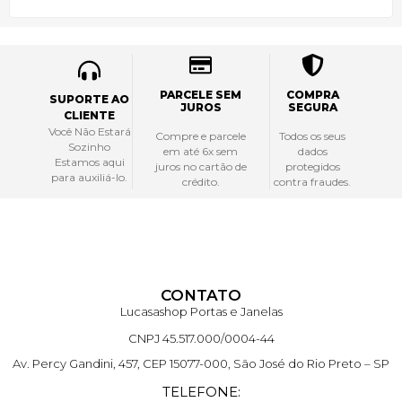
PARCELE SEM
COMPRA
SUPORTE AO
JUROS
SEGURA
CLIENTE
Você Não Estará
Compre e parcele
Todos os seus
Sozinho
em até 6x sem
dados
Estamos aqui
juros no cartão de
protegidos
para auxiliá-lo.
crédito.
contra fraudes.
CONTATO
Lucasashop Portas e Janelas
CNPJ 45.517.000/0004-44
Av. Percy Gandini, 457, CEP 15077-000, São José do Rio Preto – SP
TELEFONE: