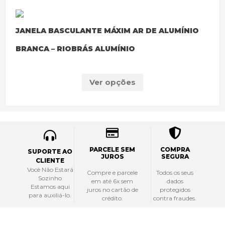
JANELA BASCULANTE MÁXIM AR DE ALUMÍNIO
BRANCA – RIOBRÁS ALUMÍNIO
Ver opções
PARCELE SEM
COMPRA
SUPORTE AO
JUROS
SEGURA
CLIENTE
Você Não Estará
Compre e parcele
Todos os seus
Sozinho
em até 6x sem
dados
Estamos aqui
juros no cartão de
protegidos
para auxiliá-lo.
crédito.
contra fraudes.