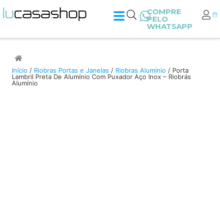
COMPRE
PELO
WHATSAPP
Início
/
Riobras Portas e Janelas
/
Riobras Alumínio
/ Porta
Lambril Preta De Alumínio Com Puxador Aço Inox – Riobrás
Alumínio