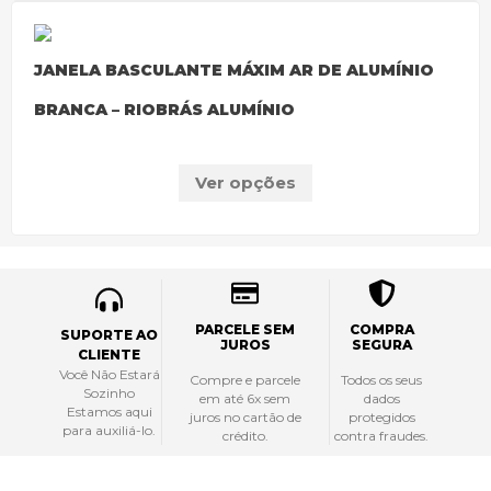
JANELA BASCULANTE MÁXIM AR DE ALUMÍNIO
BRANCA – RIOBRÁS ALUMÍNIO
Ver opções
PARCELE SEM
COMPRA
SUPORTE AO
JUROS
SEGURA
CLIENTE
Você Não Estará
Compre e parcele
Todos os seus
Sozinho
em até 6x sem
dados
Estamos aqui
juros no cartão de
protegidos
para auxiliá-lo.
crédito.
contra fraudes.